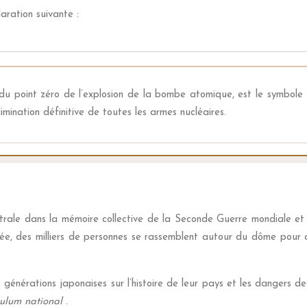
aration suivante :
 point zéro de l’explosion de la bombe atomique, est le symbole ta
imination définitive de toutes les armes nucléaires.
ale dans la mémoire collective de la Seconde Guerre mondiale et d
année, des milliers de personnes se rassemblent autour du dôme pou
 générations japonaises sur l’histoire de leur pays et les dangers de
culum national
.