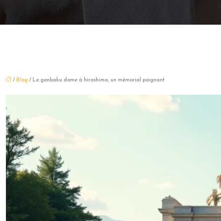
/
Blog
/ Le genbaku dome à hiroshima, un mémorial poignant