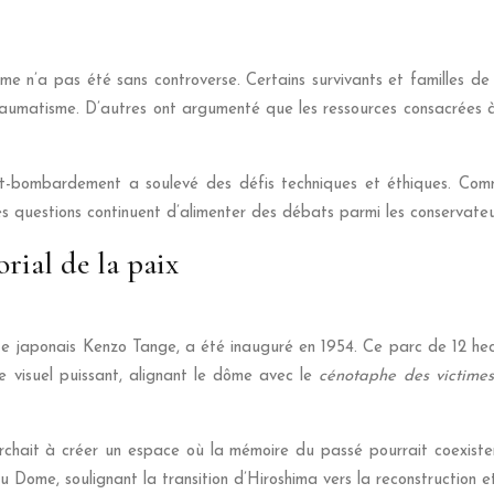
 n’a pas été sans controverse. Certains survivants et familles de v
raumatisme. D’autres ont argumenté que les ressources consacrées à 
st-bombardement a soulevé des défis techniques et éthiques. Comm
es questions continuent d’alimenter des débats parmi les conservateur
ial de la paix
ecte japonais Kenzo Tange, a été inauguré en 1954. Ce parc de 12 
 visuel puissant, alignant le dôme avec le
cénotaphe des victime
chait à créer un espace où la mémoire du passé pourrait coexister
 Dome, soulignant la transition d’Hiroshima vers la reconstruction et