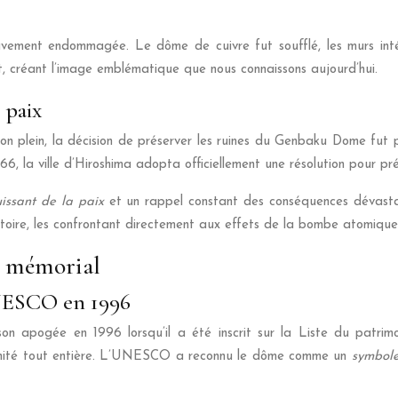
vement endommagée. Le dôme de cuivre fut soufflé, les murs intéri
nt, créant l’image emblématique que nous connaissons aujourd’hui.
 paix
on plein, la décision de préserver les ruines du Genbaku Dome fut p
6, la ville d’Hiroshima adopta officiellement une résolution pour pr
issant de la paix
et un rappel constant des conséquences dévastat
stoire, les confrontant directement aux effets de la bombe atomique
du mémorial
UNESCO en 1996
n apogée en 1996 lorsqu’il a été inscrit sur la Liste du patrim
humanité tout entière. L’UNESCO a reconnu le dôme comme un
symbole