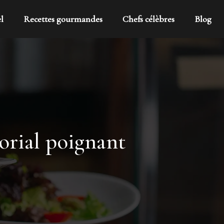
l
Recettes gourmandes
Chefs célèbres
Blog
rial poignant