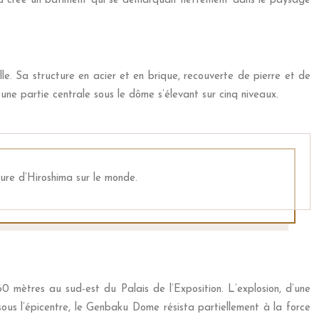
, a créé un bâtiment qui se démarquait nettement dans le paysage
le. Sa structure en acier et en brique, recouverte de pierre et de
une partie centrale sous le dôme s’élevant sur cinq niveaux.
ure d’Hiroshima sur le monde.
mètres au sud-est du Palais de l’Exposition. L’explosion, d’une
sous l’épicentre, le Genbaku Dome résista partiellement à la force