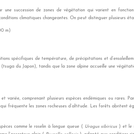
 une succession de zones de végétation qui varient en fonction de
conditions climatiques changeantes. On peut distinguer plusieurs éta
600 m)
ions spécifiques de température, de précipitations et d’ensoleille
a
(tsuga du Japon), tandis que la zone alpine accueille une végéta
e et variée, comprenant plusieurs espèces endémiques ou rares. Pa
, qui fréquente les zones rocheuses d’altitude. Les forêts abrite
espèces comme le roselin à longue queue (
Uragus sibiricus
) et le