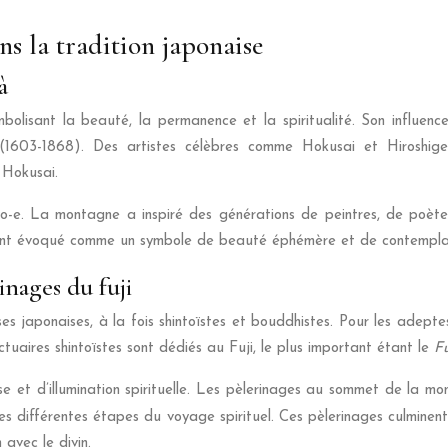
ans la tradition japonaise
à
olisant la beauté, la permanence et la spiritualité. Son influenc
603-1868). Des artistes célèbres comme Hokusai et Hiroshige 
 Hokusai.
kiyo-e. La montagne a inspiré des générations de peintres, de poèt
uvent évoqué comme un symbole de beauté éphémère et de contemplati
inages du fuji
es japonaises, à la fois shintoïstes et bouddhistes. Pour les adepte
ires shintoïstes sont dédiés au Fuji, le plus important étant le
F
se et d’illumination spirituelle. Les pèlerinages au sommet de la mo
es différentes étapes du voyage spirituel. Ces pèlerinages culminent
avec le divin.