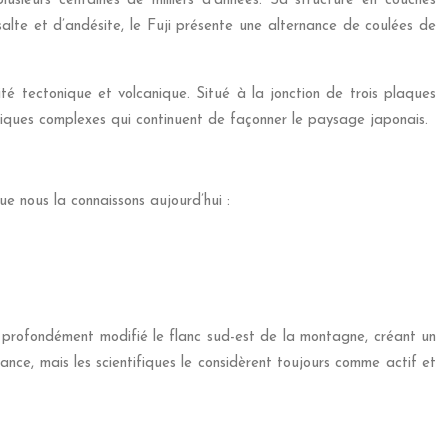
usieurs centaines de milliers d’années. Sa structure en couches
alte et d’andésite, le Fuji présente une alternance de coulées de
ité tectonique et volcanique. Situé à la jonction de trois plaques
miques complexes qui continuent de façonner le paysage japonais.
e nous la connaissons aujourd’hui :
 profondément modifié le flanc sud-est de la montagne, créant un
nce, mais les scientifiques le considèrent toujours comme actif et