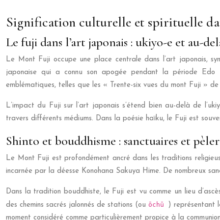
Signification culturelle et spirituelle d
Le fuji dans l’art japonais : ukiyo-e et au-del
Le Mont Fuji occupe une place centrale dans l’art japonais, symb
japonaise qui a connu son apogée pendant la période Edo (1
emblématiques, telles que les « Trente-six vues du mont Fuji » de
L’impact du Fuji sur l’art japonais s’étend bien au-delà de l’u
travers différents médiums. Dans la poésie haïku, le Fuji est so
Shinto et bouddhisme : sanctuaires et pèler
Le Mont Fuji est profondément ancré dans les traditions religieus
incarnée par la déesse Konohana Sakuya Hime. De nombreux sanctua
Dans la tradition bouddhiste, le Fuji est vu comme un lieu d’ascè
ōchū
des chemins sacrés jalonnés de stations (ou
) représentant l
moment considéré comme particulièrement propice à la communion 