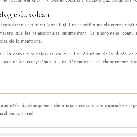
omme l’accenteur alpin (
Prunella collaris
), adapté aux conditions r
ologie du volcan
cosystème unique du Mont Fuji. Les scientifiques observent déjà d
 à mesure que les températures augmentent. Ce phénomène, connu
ales de la montagne.
sur la couverture neigeuse du Fuji. La réduction de la durée et d
 local et les écosystèmes qui en dépendent. Ces changements pour
aux défis du changement climatique nécessite une approche intégré
urel exceptionnel.