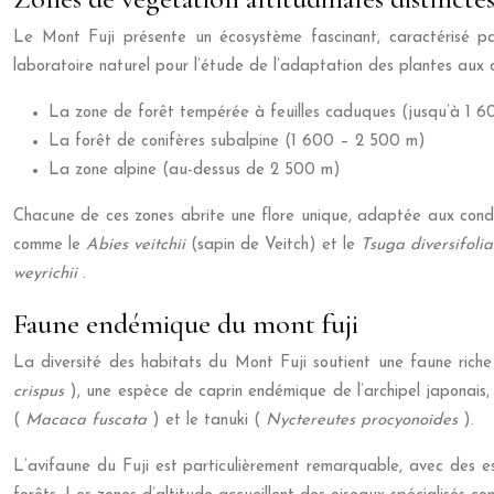
Le Mont Fuji présente un écosystème fascinant, caractérisé par
laboratoire naturel pour l’étude de l’adaptation des plantes aux 
La zone de forêt tempérée à feuilles caduques (jusqu’à 1 
La forêt de conifères subalpine (1 600 – 2 500 m)
La zone alpine (au-dessus de 2 500 m)
Chacune de ces zones abrite une flore unique, adaptée aux condit
comme le
Abies veitchii
(sapin de Veitch) et le
Tsuga diversifoli
weyrichii
.
Faune endémique du mont fuji
La diversité des habitats du Mont Fuji soutient une faune rich
crispus
), une espèce de caprin endémique de l’archipel japonais
(
Macaca fuscata
) et le tanuki (
Nyctereutes procyonoides
).
L’avifaune du Fuji est particulièrement remarquable, avec des 