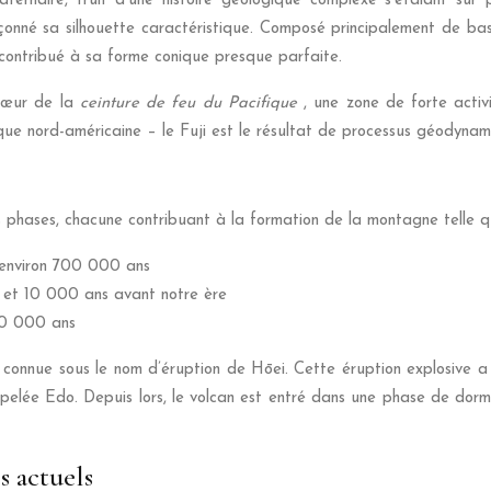
naire, fruit d’une histoire géologique complexe s’étalant sur pl
çonné sa silhouette caractéristique. Composé principalement de bas
 contribué à sa forme conique presque parfaite.
 cœur de la
ceinture de feu du Pacifique
, une zone de forte activ
aque nord-américaine – le Fuji est le résultat de processus géodyna
s phases, chacune contribuant à la formation de la montagne telle qu
a environ 700 000 ans
0 et 10 000 ans avant notre ère
 10 000 ans
connue sous le nom d’éruption de Hōei. Cette éruption explosive a
elée Edo. Depuis lors, le volcan est entré dans une phase de dorma
s actuels