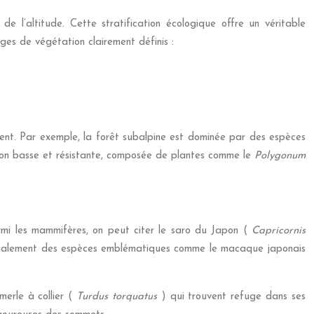
 l’altitude. Cette stratification écologique offre un véritable
ges de végétation clairement définis :
ment. Par exemple, la forêt subalpine est dominée par des espèces
tion basse et résistante, composée de plantes comme le
Polygonum
rmi les mammifères, on peut citer le saro du Japon (
Capricornis
nt également des espèces emblématiques comme le macaque japonais
 merle à collier (
Turdus torquatus
) qui trouvent refuge dans ses