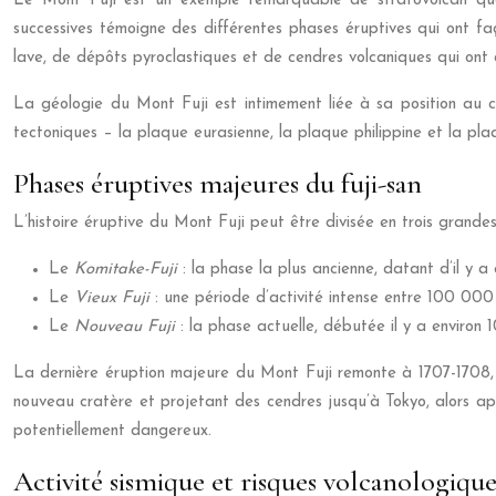
Le Mont Fuji est un exemple remarquable de stratovolcan quater
successives témoigne des différentes phases éruptives qui ont fa
lave, de dépôts pyroclastiques et de cendres volcaniques qui ont
La géologie du Mont Fuji est intimement liée à sa position au
tectoniques – la plaque eurasienne, la plaque philippine et la pl
Phases éruptives majeures du fuji-san
L’histoire éruptive du Mont Fuji peut être divisée en trois grande
Le
Komitake-Fuji
: la phase la plus ancienne, datant d’il y 
Le
Vieux Fuji
: une période d’activité intense entre 100 00
Le
Nouveau Fuji
: la phase actuelle, débutée il y a environ
La dernière éruption majeure du Mont Fuji remonte à 1707-1708, 
nouveau cratère et projetant des cendres jusqu’à Tokyo, alors app
potentiellement dangereux.
Activité sismique et risques volcanologique