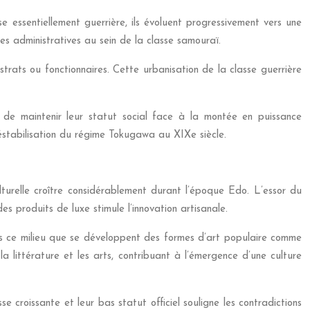
 essentiellement guerrière, ils évoluent progressivement vers une
s administratives au sein de la classe samouraï.
gistrats ou fonctionnaires. Cette urbanisation de la classe guerrière
 de maintenir leur statut social face à la montée en puissance
déstabilisation du régime Tokugawa au XIXe siècle.
lturelle croître considérablement durant l’époque Edo. L’essor du
s produits de luxe stimule l’innovation artisanale.
ns ce milieu que se développent des formes d’art populaire comme
a littérature et les arts, contribuant à l’émergence d’une culture
e croissante et leur bas statut officiel souligne les contradictions