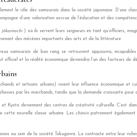
ent le rôle des samouraïs dans la société japonaise. D’une classe
ompagne d’une valorisation accrue de l’éducation et des compétence
(
jōkamachi
) où ils servent leurs seigneurs en tant qu’officiers, ma
devenant des mécènes importants des arts et de la littérature.
mbreux samouraïs de bas rang se retrouvent appauvris, incapables
t officiel et la réalité économique deviendra l’un des facteurs de 
rbains
chands et artisans urbains) voient leur influence économique et cu
richesses par les marchands, tandis que la demande croissante pour de
t Kyoto deviennent des centres de créativité culturelle. C’est da
 de cette nouvelle classe urbaine. Les
chōnin
patronnent également l
sions au sein de la société Tokugawa. Le contraste entre leur richess