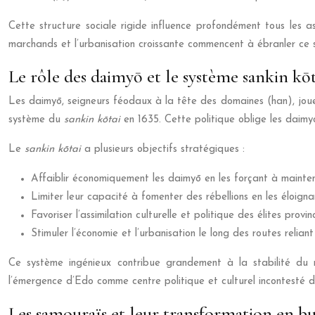
Cette structure sociale rigide influence profondément tous les a
marchands et l’urbanisation croissante commencent à ébranler ce s
Le rôle des daimyō et le système sankin kōt
Les daimyō, seigneurs féodaux à la tête des domaines (han), jouent
système du
sankin kōtai
en 1635. Cette politique oblige les daim
Le
sankin kōtai
a plusieurs objectifs stratégiques :
Affaiblir économiquement les daimyō en les forçant à mainte
Limiter leur capacité à fomenter des rébellions en les éloign
Favoriser l’assimilation culturelle et politique des élites provi
Stimuler l’économie et l’urbanisation le long des routes relian
Ce système ingénieux contribue grandement à la stabilité du
l’émergence d’Edo comme centre politique et culturel incontesté 
Les samouraïs et leur transformation en b