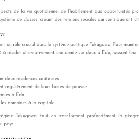
spects de la vie quotidienne, de l’habillement aux opportunités pro
ystème de classes, créant des tensions sociales qui contribueront u
ai
 un rôle crucial dans le système politique Tokugawa. Pour maintenir
yō à résider alternativement une année sur deux à Edo, laissant leu
nir deux résidences coûteuses
ant régulièrement de leurs bases de pouvoir
nciales à Edo
t les domaines à la capitale
 régime Tokugawa, tout en transformant profondément la géograp
du pays.
ureaucrates