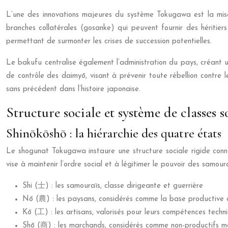
L’une des innovations majeures du système Tokugawa est la mise 
branches collatérales (gosanke) qui peuvent fournir des héritiers
permettant de surmonter les crises de succession potentielles.
Le bakufu centralise également l’administration du pays, créant 
de contrôle des daimyō, visant à prévenir toute rébellion contre 
sans précédent dans l’histoire japonaise.
Structure sociale et système de classes 
Shinōkōshō : la hiérarchie des quatre états
Le shogunat Tokugawa instaure une structure sociale rigide connue
vise à maintenir l’ordre social et à légitimer le pouvoir des samour
Shi (士) : les samouraïs, classe dirigeante et guerrière
Nō (農) : les paysans, considérés comme la base productive d
Kō (工) : les artisans, valorisés pour leurs compétences techn
Shō (商) : les marchands, considérés comme non-productifs mal