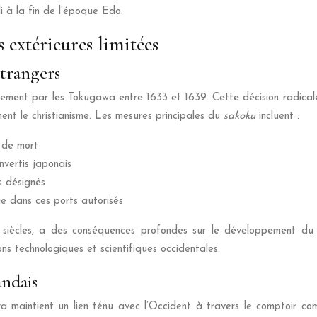
li à la fin de l’époque Edo.
s extérieures limitées
étrangers
ement par les Tokugawa entre 1633 et 1639. Cette décision radicale 
ment le christianisme. Les mesures principales du
sakoku
incluent :
e de mort
nvertis japonais
s désignés
que dans ces ports autorisés
siècles, a des conséquences profondes sur le développement du J
ons technologiques et scientifiques occidentales.
andais
 maintient un lien ténu avec l’Occident à travers le comptoir co