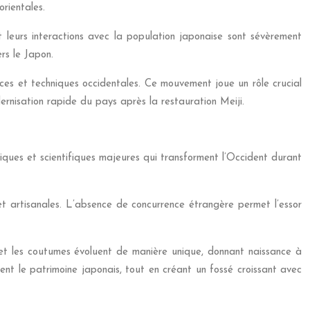
rientales.
t leurs interactions avec la population japonaise sont sévèrement
rs le Japon.
ences et techniques occidentales. Ce mouvement joue un rôle crucial
rnisation rapide du pays après la restauration Meiji.
ques et scientifiques majeures qui transforment l’Occident durant
et artisanales. L’absence de concurrence étrangère permet l’essor
ure et les coutumes évoluent de manière unique, donnant naissance à
ment le patrimoine japonais, tout en créant un fossé croissant avec