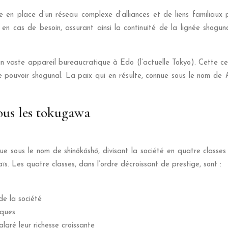
en place d’un réseau complexe d’alliances et de liens familiaux 
 en cas de besoin, assurant ainsi la continuité de la lignée shogun
un vaste appareil bureaucratique à Edo (l’actuelle Tokyo). Cette ce
le pouvoir shogunal. La paix qui en résulte, connue sous le nom de
sous les tokugawa
 sous le nom de shinōkōshō, divisant la société en quatre classes di
aïs. Les quatre classes, dans l’ordre décroissant de prestige, sont :
e la société
iques
gré leur richesse croissante