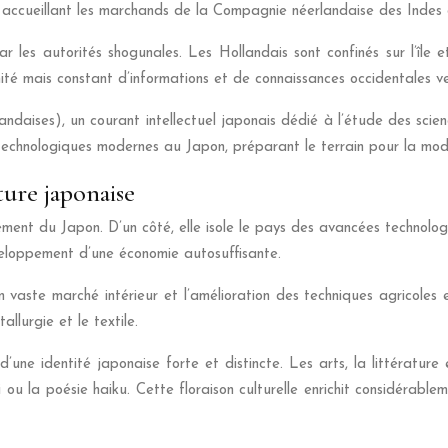
r, accueillant les marchands de la Compagnie néerlandaise des Indes o
 les autorités shogunales. Les Hollandais sont confinés sur l’île e
ité mais constant d’informations et de connaissances occidentales ve
andaises), un courant intellectuel japonais dédié à l’étude des sci
technologiques modernes au Japon, préparant le terrain pour la mode
ture japonaise
ent du Japon. D’un côté, elle isole le pays des avancées technologi
développement d’une économie autosuffisante.
 vaste marché intérieur et l’amélioration des techniques agricoles 
llurgie et le textile.
 d’une identité japonaise forte et distincte. Les arts, la littérat
u la poésie haiku. Cette floraison culturelle enrichit considérable