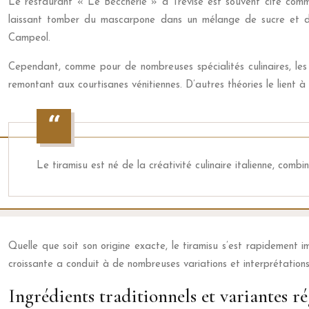
Le restaurant « Le Beccherie » à Trévise est souvent cité comm
laissant tomber du mascarpone dans un mélange de sucre et d’œu
Campeol.
Cependant, comme pour de nombreuses spécialités culinaires, les o
remontant aux courtisanes vénitiennes. D’autres théories le lient à
Le tiramisu est né de la créativité culinaire italienne, comb
Quelle que soit son origine exacte, le tiramisu s’est rapidement
croissante a conduit à de nombreuses variations et interprétations,
Ingrédients traditionnels et variantes r