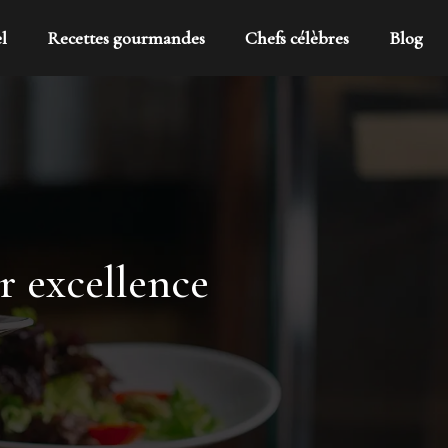
l
Recettes gourmandes
Chefs célèbres
Blog
ar excellence