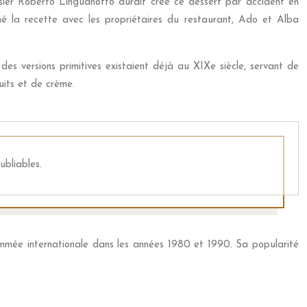
sier Roberto Linguanotto aurait créé ce dessert par accident en
né la recette avec les propriétaires du restaurant, Ado et Alba
des versions primitives existaient déjà au XIXe siècle, servant de
uits et de crème.
ubliables.
nommée internationale dans les années 1980 et 1990. Sa popularité