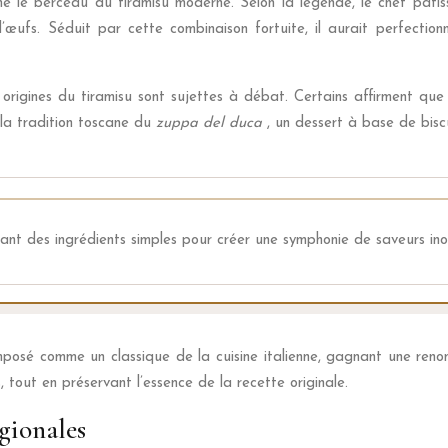
e le berceau du tiramisu moderne. Selon la légende, le chef pâtis
fs. Séduit par cette combinaison fortuite, il aurait perfection
rigines du tiramisu sont sujettes à débat. Certains affirment que 
 la tradition toscane du
zuppa del duca
, un dessert à base de bisc
inant des ingrédients simples pour créer une symphonie de saveurs ino
 imposé comme un classique de la cuisine italienne, gagnant une re
 tout en préservant l’essence de la recette originale.
égionales