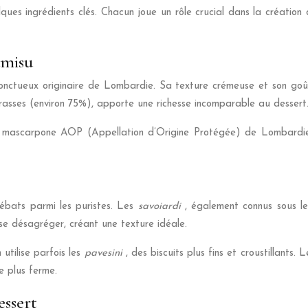
elques ingrédients clés. Chacun joue un rôle crucial dans la créati
amisu
nctueux originaire de Lombardie. Sa texture crémeuse et son goût s
rasses (environ 75%), apporte une richesse incomparable au dessert
r du mascarpone AOP (Appellation d’Origine Protégée) de Lombardi
débats parmi les puristes. Les
savoiardi
, également connus sous le 
se désagréger, créant une texture idéale.
utilise parfois les
pavesini
, des biscuits plus fins et croustillants.
e plus ferme.
essert