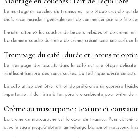
Montage en couches : l’art de l’équilibre
Le montage en couches du tiramisu est une étape cruciale qui dema
chefs recommandent généralement de commencer par une fine couch
Ensuite, alternez les couches de biscuits imbibés et de crème, e
La dernière couche doit être de crème, créant ainsi une surface l
Trempage du café : durée et intensité opti
Le trempage des biscuits dans le café est une étape délicate 
insuffisant laissera des zones sèches. La technique idéale consi
Le café utilisé doit être fort et de préférence un espresso fraî
importante : il doit être à température ambiante pour éviter de «
Crème au mascarpone : texture et consistan
La crème au mascarpone est le cœur du tiramisu. Pour obtenir un
avec le sucre jusqu’à obtenir un mélange blanchi et mousseux. Inc