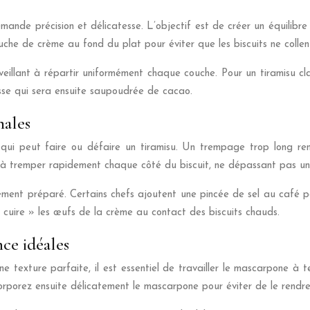
nde précision et délicatesse. L’objectif est de créer un équilibre
e de crème au fond du plat pour éviter que les biscuits ne collen
n veillant à répartir uniformément chaque couche. Pour un tiramisu 
isse qui sera ensuite saupoudrée de cacao.
males
qui peut faire ou défaire un tiramisu. Un trempage trop long ren
ste à tremper rapidement chaque côté du biscuit, ne dépassant pas u
chement préparé. Certains chefs ajoutent une pincée de sel au café
 cuire » les œufs de la crème au contact des biscuits chauds.
ce idéales
e texture parfaite, il est essentiel de travailler le mascarpone 
orporez ensuite délicatement le mascarpone pour éviter de le rendre 